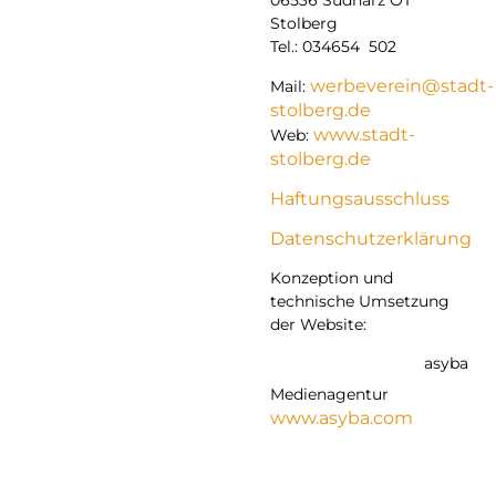
06536 Südharz OT
Stolberg
Tel.: 034654 502
werbeverein@stadt-
Mail:
stolberg.de
www.stadt-
Web:
stolberg.de
Haftungsausschluss
Datenschutzerklärung
Konzeption und
technische Umsetzung
der Website:
asyba
Medienagentur
www.asyba.com