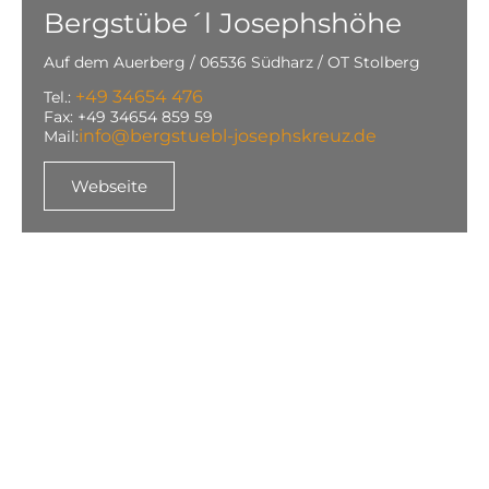
Bergstübe´l Josephshöhe
Auf dem Auerberg / 06536 Südharz / OT Stolberg
+49 34654 476
Tel.:
Fax: +49 34654 859 59
info@bergstuebl-josephskreuz.de
Mail:
Webseite