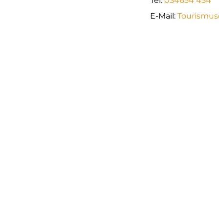
Tel.
034654 454
E-Mail:
Tourismu