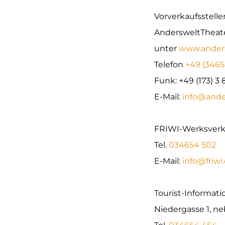
Vorverkaufsstelle
AndersweltTheate
unter
www.anders
Telefon
+49 (3465
Funk: +49 (173) 3 
E-Mail:
info@ande
FRIWI-Werksverka
Tel.
034654 502
E-Mail:
info@friwi
Tourist-Informatio
Niedergasse 1, n