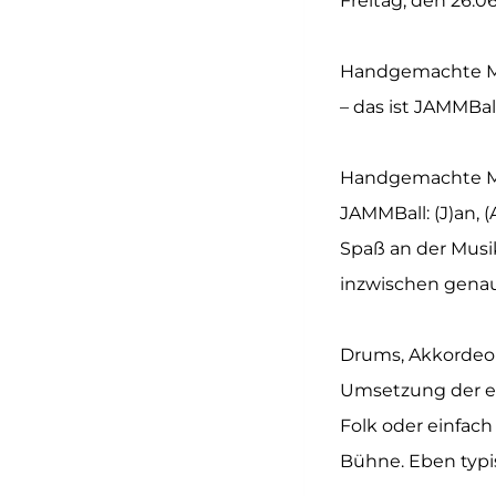
Freitag, den 26.06
Handgemachte Mus
– das ist J
Handgemachte Mus
JAMMBall: (J)an, 
Spaß an der Musik
inzwischen genau
Drums, Akkordeon,
Umsetzung der ei
Folk oder einfach
Bühne. Eben typ