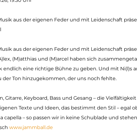
.26, 19:30 Uhr
ik aus der eigenen Feder und mit Leidenschaft präse
AMMBall
ik aus der eigenen Feder und mit Leidenschaft präsent
(A)lex, (M)atthias und (M)arcel haben sich zusammenget
 endlich eine richtige Bühne zu geben. Und mit Ni(l)s a
 der Ton hinzugekommen, der uns noch fehlte.
 Gitarre, Keyboard, Bass und Gesang – die Vielfältigkeit
genen Texte und Ideen, das bestimmt den Stil – egal ob
 a capella – so passen wir in keine Schublade und stehen v
isch
www.jammball.de