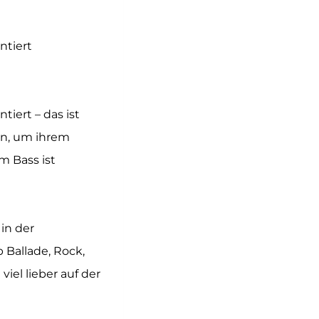
ntiert
iert – das ist
an, um ihrem
m Bass ist
 in der
 Ballade, Rock,
iel lieber auf der