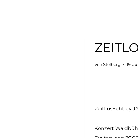
ZEITL
Von
Stolberg
19. J
ZeitLosEcht by J
Konzert Waldbüh