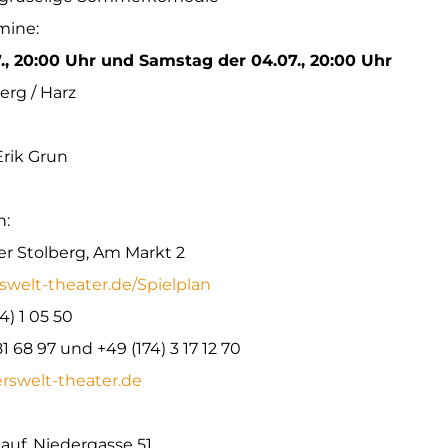
mine:
7., 20:00 Uhr und Samstag der 04.07., 20:00 Uhr
rg / Harz
Erik Grun
n:
r Stolberg, Am Markt 2
welt-theater.de/Spielplan
4) 1 05 50
81 68 97 und +49 (174) 3 17 12 70
rswelt-theater.de
uf, Niedergasse 51,