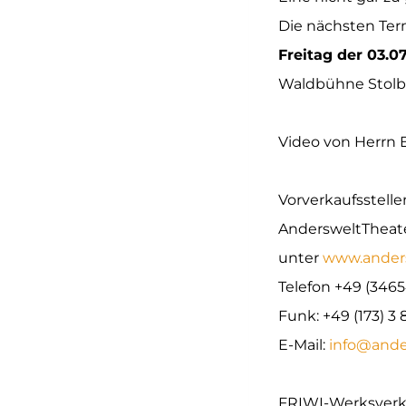
Die nächsten Ter
Freitag der 03.0
Waldbühne Stolbe
Video von Herrn 
Vorverkaufsstelle
AndersweltTheate
unter
www.anders
Telefon +49 (3465
Funk: +49 (173) 3 
E-Mail:
info@ande
FRIWI-Werksverka